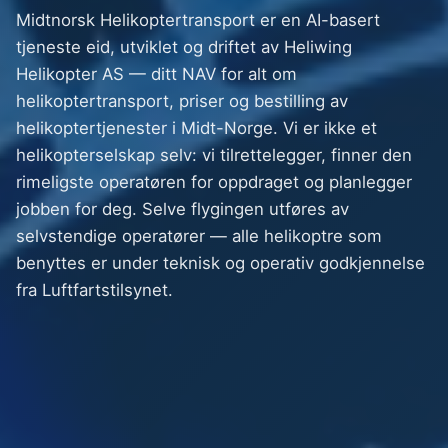
Midtnorsk Helikoptertransport er en AI-basert
tjeneste eid, utviklet og driftet av Heliwing
Helikopter AS — ditt NAV for alt om
helikoptertransport, priser og bestilling av
helikoptertjenester i Midt-Norge. Vi er ikke et
helikopterselskap selv: vi tilrettelegger, finner den
rimeligste operatøren for oppdraget og planlegger
jobben for deg. Selve flygingen utføres av
selvstendige operatører — alle helikoptre som
benyttes er under teknisk og operativ godkjennelse
fra Luftfartstilsynet.