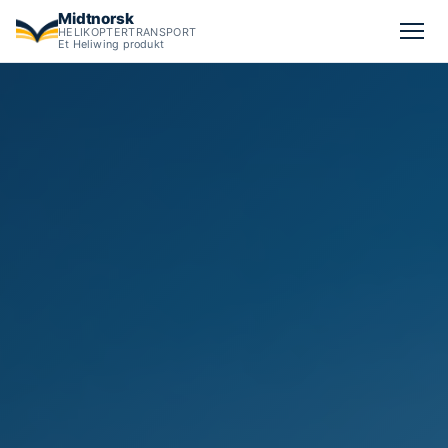
Midtnorsk
HELIKOPTERTRANSPORT
Et Heliwing produkt
Heleid familieselskap med 6 erfarne piloter, EASA Part-145 og 