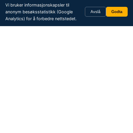
Vi bruker informasjonskapsler til
anonym besøksstatistikk (Google
Avslå
Godta
Analytics) for å forbedre nettstedet.
HMS — helse, miljø og sikkerhet
Luftfart er underlagt strengt tilsyn fra
Luftfartsmyndighetene, og vårt fokus ligger på
sikkerhet, tillatelser og kunde — i den rekkefølgen. Hver
flyging planlegges i detalj av operatøren basert på vær,
terreng, last og rute. Operatøren avbryter eller utsetter
alltid hvis forholdene ikke er forsvarlige — ingen
oppdrag er viktigere enn å komme trygt hjem.
Pilotkompetanse
Alle piloter har dokumentert kompetanse for sine
oppdragstyper og gjennomfører jevnlige sjekker og
treningsprogrammer iht. EASA-krav.