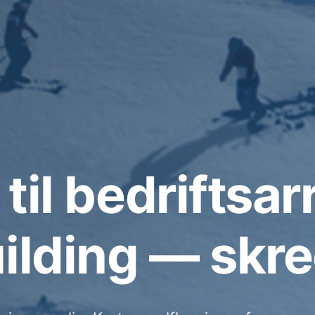
 til bedrifts
ilding — skr