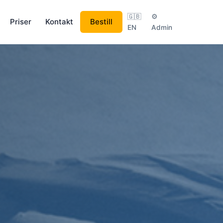
🇬🇧
⚙
Priser
Kontakt
Bestill
EN
Admin
 VIP-transport, gavedryss fra luften.