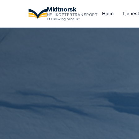
Midtnorsk
Hjem
Tjenes
HELIKOPTERTRANSPORT
Et Heliwing produkt
Helikopter til bedriftsarrangement, kick-offs, teambuilding