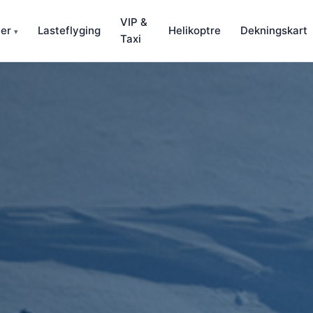
VIP &
ter
Lasteflyging
Helikoptre
Dekningskart
▾
Taxi
 og produktlansering. Korte rundflyvninger fra eventplassen,