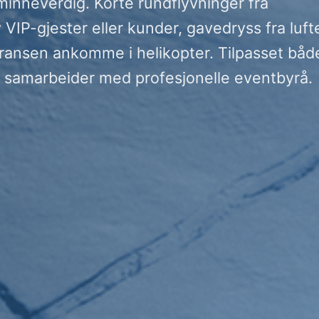
 minneverdig. Korte rundflyvninger fra
VIP-gjester eller kunder, gavedryss fra luft
rransen ankomme i helikopter. Tilpasset båd
 samarbeider med profesjonelle eventbyrå.