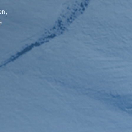
en,
e